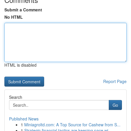
Submit a Comment
No HTML
HTML is disabled
Report Page
Search
Go
Published News
1
Miniagroltd.com: A Top Source for Cashew from S...
1
Strategic financial tactics are keeping pace wi...