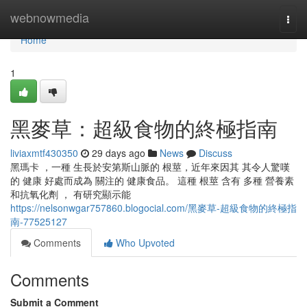
Home
webnowmedia
Togg
navi
Home
1
黑麥草：超級食物的終極指南
liviaxmtf430350
29 days ago
News
Discuss
黑瑪卡 ，一種 生長於安第斯山脈的 根莖，近年來因其 其令人驚嘆
的 健康 好處而成為 關注的 健康食品。 這種 根莖 含有 多種 營養素
和抗氧化劑 ， 有研究顯示能
https://nelsonwgar757860.blogocial.com/黑麥草-超級食物的終極指
南-77525127
Comments
Who Upvoted
Comments
Submit a Comment