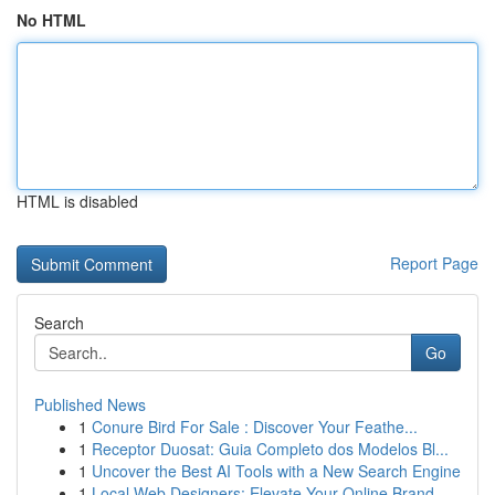
No HTML
HTML is disabled
Report Page
Search
Go
Published News
1
Conure Bird For Sale : Discover Your Feathe...
1
Receptor Duosat: Guia Completo dos Modelos Bl...
1
Uncover the Best AI Tools with a New Search Engine
1
Local Web Designers: Elevate Your Online Brand