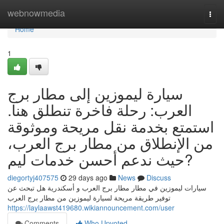
Home
webnowmedia
Togg
navi
Home
1
سيارة ليموزين إلى مطار برج
العرب: رحلة فاخرة تنطلق هنا.
استمتع بخدمة نقل مريحة وموثوقة
من الإنطلاق من مطار برج العرب،
حيث ندعم أحسن خدمات ليم?
diegortyj407575
29 days ago
News
Discuss
سيارات ليموزين في مطار مطار برج العرب و أسكندرية هل تبحث عن
توفير طريقة مريحة لسيارة ليموزين من مطار برج العرب
https://laylaawst419680.wikiannouncement.com/user
Comments
Who Upvoted