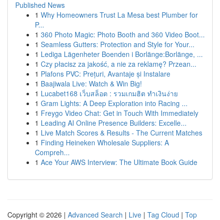
Published News
1
Why Homeowners Trust La Mesa best Plumber for
P...
1
360 Photo Magic: Photo Booth and 360 Video Boot...
1
Seamless Gutters: Protection and Style for Your...
1
Lediga Lägenheter Boenden i Borlänge:Borlänge, ...
1
Czy płacisz za jakość, a nie za reklamę? Przean...
1
Plafons PVC: Prețuri, Avantaje și Instalare
1
Baajiwala Live: Watch & Win Big!
1
Lucabet168 เว็บสล็อต : รวมเกมฮิต ทำเงินง่าย
1
Gram Lights: A Deep Exploration into Racing ...
1
Freygo Video Chat: Get in Touch With Immediately
1
Leading AI Online Presence Builders: Excelle...
1
Live Match Scores & Results - The Current Matches
1
Finding Heineken Wholesale Suppliers: A
Compreh...
1
Ace Your AWS Interview: The Ultimate Book Guide
Copyright © 2026 |
Advanced Search
|
Live
|
Tag Cloud
|
Top