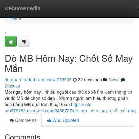
Home
webnowmedia
Home
1
Dò MB Hôm Nay: Chốt Số May
Mắn
du-doan-lo-de-ba-miendu-773505
32 days ago
News
Discuss
Mỗi ngày hôm nay , nhiều người cầu thủ đổ xô tìm kiếm thông tin
về dò MB để chọn số đẹp . Những người am hiểu thường phân
tích bảng MB dựa trên thuật toán
https://loto-
mb976152.eveowiki.com/2465727/dò_mb_hôm_nay_chốt_số_may
Comments
Who Upvoted
Comments