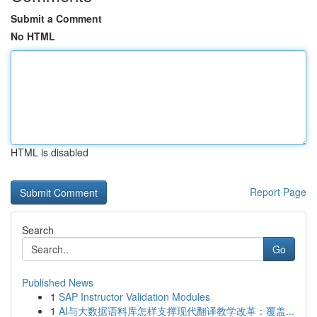
Submit a Comment
No HTML
HTML is disabled
Report Page
Search
Go
Published News
1
SAP Instructor Validation Modules
1
AI与大数据语料库怎样支撑现代翻译教学改革：覆盖...