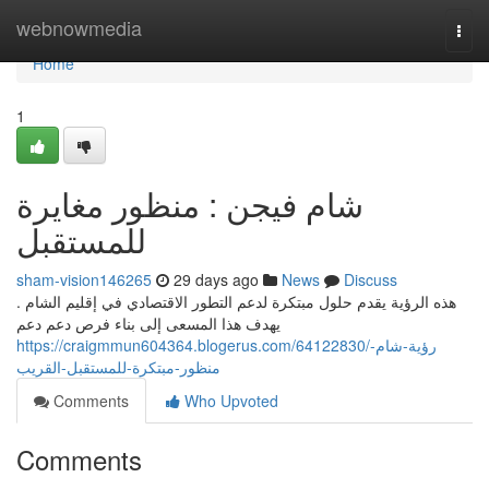
Home
webnowmedia
Togg
navi
Home
1
شام فيجن : منظور مغايرة
للمستقبل
sham-vision146265
29 days ago
News
Discuss
هذه الرؤية يقدم حلول مبتكرة لدعم التطور الاقتصادي في إقليم الشام .
يهدف هذا المسعى إلى بناء فرص دعم دعم
https://craigmmun604364.blogerus.com/64122830/رؤية-شام-
منظور-مبتكرة-للمستقبل-القريب
Comments
Who Upvoted
Comments