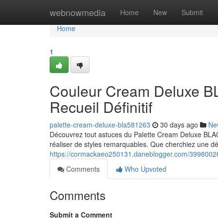
Home
webnowmedia
Home
New
Submit
Home
1
Couleur Cream Deluxe 
Recueil Définitif
palette-cream-deluxe-bla581263
30 days ago
Ne
Découvrez tout astuces du Palette Cream Deluxe BLA
réaliser de styles remarquables. Que cherchiez une dé
https://cormackaeo250131.daneblogger.com/39980026/
Comments
Who Upvoted
Comments
Submit a Comment