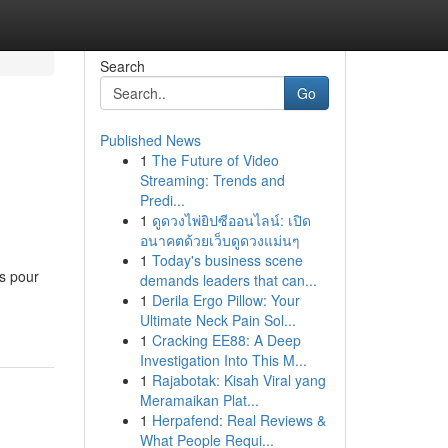
Search
Go
Published News
1
The Future of Video
Streaming: Trends and
Predi...
1
ดูดวงไพ่ยิปซีออนไลน์: เปิด
อนาคตด้วยเว็บดูดวงแม่นๆ
1
Today's business scene
s pour
demands leaders that can...
1
Derila Ergo Pillow: Your
Ultimate Neck Pain Sol...
1
Cracking EE88: A Deep
Investigation Into This M...
1
Rajabotak: Kisah Viral yang
Meramaikan Plat...
1
Herpafend: Real Reviews &
What People Requi...