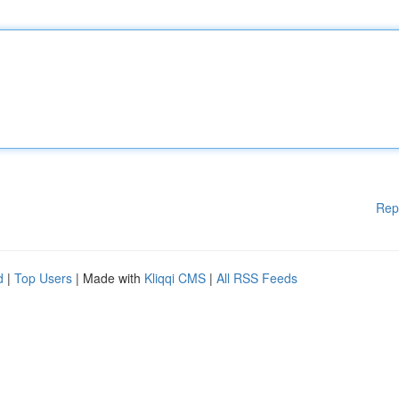
Rep
d
|
Top Users
| Made with
Kliqqi CMS
|
All RSS Feeds