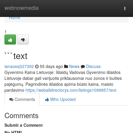
Home
webnowmedia
Togg
navi
Home
1
```text
ianaoeq327392
55 days ago
News
Discuss
Gyvenimo Kaina Lietuvoje: Išlaidų Vadovas Gyvenimo išlaidos
Lietuvoje dabar gali varijuotis priklausomai nuo zonos ir buities
pajėgumų. Pagrindinės išlaidos apima būsto kaina, maisto
pardavimo
https://weballdirectorys.com/listings1099857/text
Comments
Who Upvoted
Comments
Submit a Comment
No HTML