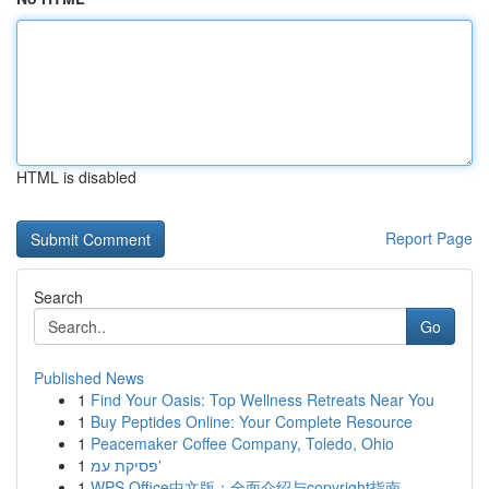
HTML is disabled
Report Page
Search
Go
Published News
1
Find Your Oasis: Top Wellness Retreats Near You
1
Buy Peptides Online: Your Complete Resource
1
Peacemaker Coffee Company, Toledo, Ohio
1
פסיקת עמ'
1
WPS Office中文版：全面介绍与copyright指南