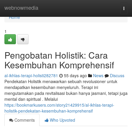
Home
webnowmedia
Togg
navi
Home
1
Pengobatan Holistik: Cara
Kesembuhan Komprehensif
al-ikhlas-terapi-holisti282781
55 days ago
News
Discuss
Pendekatan Holistik menawarkan sebuah revolusioner untuk
mendapatkan kesembuhan menyeluruh. Terapi ini
mengutamakan pada revitalisasi bukan hanya jasmani, tetapi juga
mental dan spiritual . Melalui
https://bookmarkusers.com/story21429915/al-ikhlas-terapi-
holistik-pendekatan-kesembuhan-komprehensif
Comments
Who Upvoted