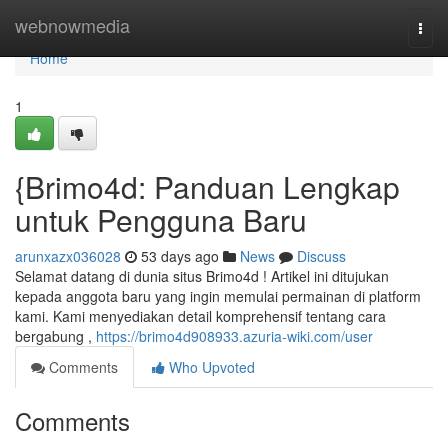
Home
webnowmedia
Togg
navi
Home
1
{Brimo4d: Panduan Lengkap
untuk Pengguna Baru
arunxazx036028
53 days ago
News
Discuss
Selamat datang di dunia situs Brimo4d ! Artikel ini ditujukan
kepada anggota baru yang ingin memulai permainan di platform
kami. Kami menyediakan detail komprehensif tentang cara
bergabung ,
https://brimo4d908933.azuria-wiki.com/user
Comments
Who Upvoted
Comments