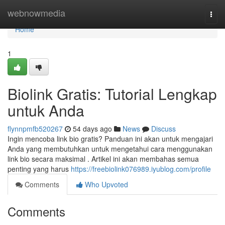
Home
webnowmedia
Togg
navi
Home
1
Biolink Gratis: Tutorial Lengkap
untuk Anda
flynnpmfb520267
54 days ago
News
Discuss
Ingin mencoba link bio gratis? Panduan ini akan untuk mengajari
Anda yang membutuhkan untuk mengetahui cara menggunakan
link bio secara maksimal . Artikel ini akan membahas semua
penting yang harus
https://freebiolink076989.iyublog.com/profile
Comments
Who Upvoted
Comments