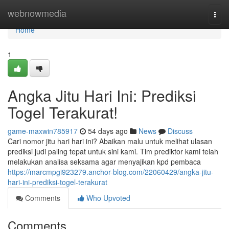
Home
webnowmedia
Togg
navi
Home
1
Angka Jitu Hari Ini: Prediksi
Togel Terakurat!
game-maxwin785917
54 days ago
News
Discuss
Cari nomor jitu hari hari ini? Abaikan malu untuk melihat ulasan
prediksi judi paling tepat untuk sini kami. Tim prediktor kami telah
melakukan analisa seksama agar menyajikan kpd pembaca
https://marcmpgi923279.anchor-blog.com/22060429/angka-jitu-
hari-ini-prediksi-togel-terakurat
Comments
Who Upvoted
Comments