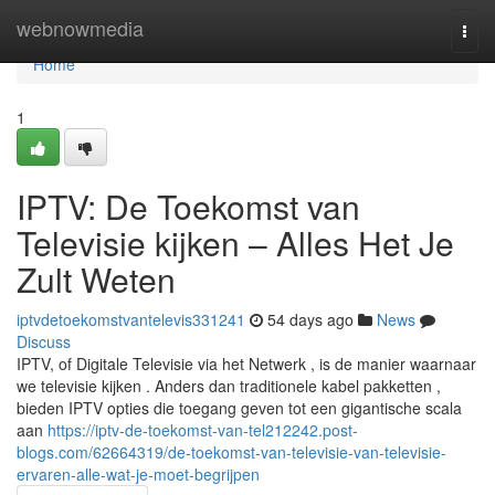
Home
webnowmedia
Togg
navi
Home
1
IPTV: De Toekomst van
Televisie kijken – Alles Het Je
Zult Weten
iptvdetoekomstvantelevis331241
54 days ago
News
Discuss
IPTV, of Digitale Televisie via het Netwerk , is de manier waarnaar
we televisie kijken . Anders dan traditionele kabel pakketten ,
bieden IPTV opties die toegang geven tot een gigantische scala
aan
https://iptv-de-toekomst-van-tel212242.post-
blogs.com/62664319/de-toekomst-van-televisie-van-televisie-
ervaren-alle-wat-je-moet-begrijpen