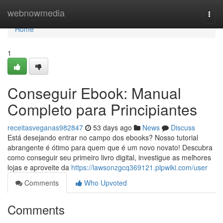
Home
webnowmedia
Togg
navi
Home
1
Conseguir Ebook: Manual
Completo para Principiantes
receitasveganas982847
53 days ago
News
Discuss
Está desejando entrar no campo dos ebooks? Nosso tutorial
abrangente é ótimo para quem que é um novo novato! Descubra
como conseguir seu primeiro livro digital, investigue as melhores
lojas e aproveite da
https://lawsonzgcq369121.plpwiki.com/user
Comments
Who Upvoted
Comments