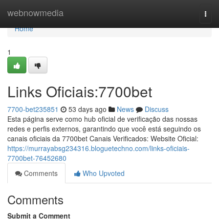
Home
webnowmedia
Togg
navi
Home
1
Links Oficiais:7700bet
7700-bet235851
53 days ago
News
Discuss
Esta página serve como hub oficial de verificação das nossas
redes e perfis externos, garantindo que você está seguindo os
canais oficiais da 7700bet Canais Verificados: Website Oficial:
https://murrayabsg234316.bloguetechno.com/links-oficiais-
7700bet-76452680
Comments
Who Upvoted
Comments
Submit a Comment