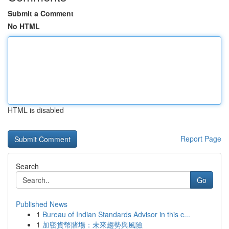
Submit a Comment
No HTML
HTML is disabled
Report Page
Search
Go
Published News
1
Bureau of Indian Standards Advisor in this c...
1
加密貨幣賭場：未來趨勢與風險