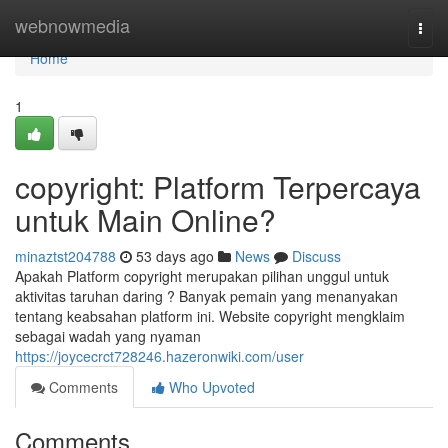
Home
webnowmedia
Togg
navi
Home
1
copyright: Platform Terpercaya
untuk Main Online?
minaztst204788
53 days ago
News
Discuss
Apakah Platform copyright merupakan pilihan unggul untuk
aktivitas taruhan daring ? Banyak pemain yang menanyakan
tentang keabsahan platform ini. Website copyright mengklaim
sebagai wadah yang nyaman
https://joycecrct728246.hazeronwiki.com/user
Comments
Who Upvoted
Comments