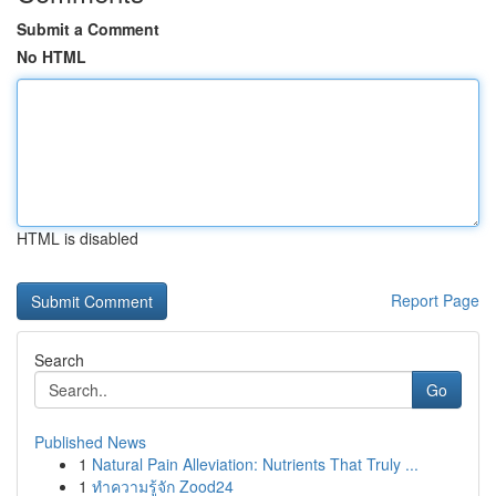
Submit a Comment
No HTML
HTML is disabled
Report Page
Search
Go
Published News
1
Natural Pain Alleviation: Nutrients That Truly ...
1
ทำความรู้จัก Zood24