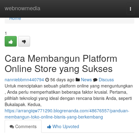
Home
webnowmedia
Togg
navi
Home
1
Cara Membangun Platform
Online Store yang Sukses
nanniebbmn440794
56 days ago
News
Discuss
Untuk menciptakan sebuah platform online yang menguntungkan
, Anda perlu memperhatikan beberapa faktor krusial. Pertama,
pilihlah teknologi yang ideal dengan rencana bisnis Anda, seperti
Bukalapak. Kedua,
https://arrangiqw771290.blogrenanda.com/48676557/panduan-
membangun-toko-online-bisnis-yang-berkembang
Comments
Who Upvoted