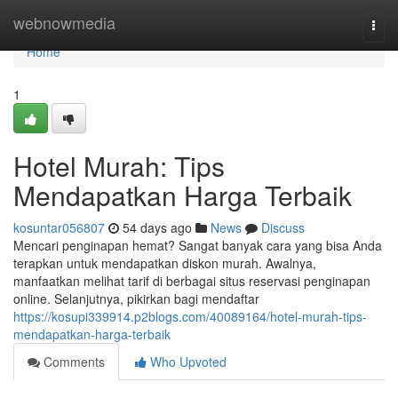
Home
webnowmedia
Togg
navi
Home
1
Hotel Murah: Tips
Mendapatkan Harga Terbaik
kosuntar056807
54 days ago
News
Discuss
Mencari penginapan hemat? Sangat banyak cara yang bisa Anda
terapkan untuk mendapatkan diskon murah. Awalnya,
manfaatkan melihat tarif di berbagai situs reservasi penginapan
online. Selanjutnya, pikirkan bagi mendaftar
https://kosupi339914.p2blogs.com/40089164/hotel-murah-tips-
mendapatkan-harga-terbaik
Comments
Who Upvoted