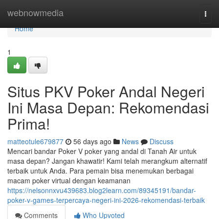
Home
webnowmedia
Togg
navi
Home
1
Situs PKV Poker Andal Negeri
Ini Masa Depan: Rekomendasi
Prima!
matteotule679877
56 days ago
News
Discuss
Mencari bandar Poker V poker yang andal di Tanah Air untuk
masa depan? Jangan khawatir! Kami telah merangkum alternatif
terbaik untuk Anda. Para pemain bisa menemukan berbagai
macam poker virtual dengan keamanan
https://nelsonnxvu439683.blog2learn.com/89345191/bandar-
poker-v-games-terpercaya-negeri-ini-2026-rekomendasi-terbaik
Comments
Who Upvoted