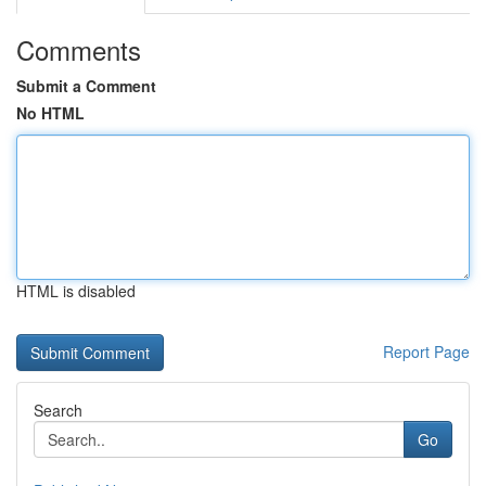
Comments
Submit a Comment
No HTML
HTML is disabled
Report Page
Search
Go