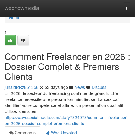
Home
webnowmedia
Togg
navi
Home
1
Comment Freelancer en 2026 :
Dossier Complet & Premiers
Clients
junaidrdkz851356
53 days ago
News
Discuss
En 2026, le secteur du freelancing continue de grandir. Être
freelance nécessite une préparation minutieuse. Lancez par
identifier votre compétence et affinez un présentation qualitatif.
Utilisez des sites
https://wavesocialmedia.com/story7324073/comment-freelancer-
en-2026-dossier-complet-premiers-clients
Comments
Who Upvoted