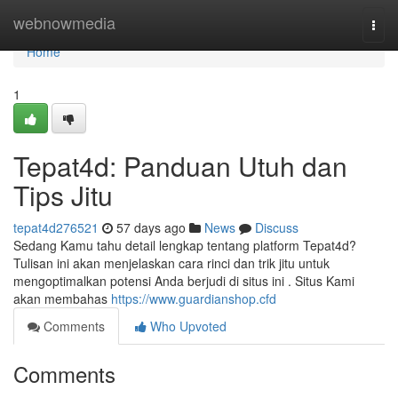
Home
webnowmedia
Togg
navi
Home
1
Tepat4d: Panduan Utuh dan
Tips Jitu
tepat4d276521
57 days ago
News
Discuss
Sedang Kamu tahu detail lengkap tentang platform Tepat4d?
Tulisan ini akan menjelaskan cara rinci dan trik jitu untuk
mengoptimalkan potensi Anda berjudi di situs ini . Situs Kami
akan membahas
https://www.guardianshop.cfd
Comments
Who Upvoted
Comments