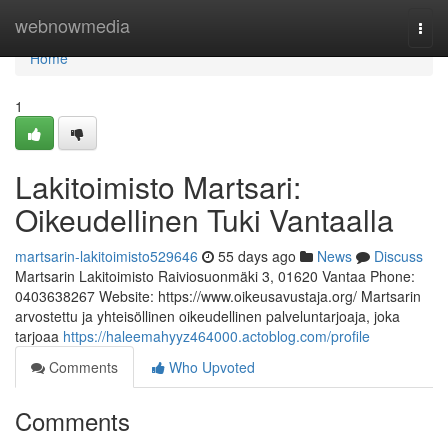
Home
webnowmedia
Togg
navi
Home
1
Lakitoimisto Martsari:
Oikeudellinen Tuki Vantaalla
martsarin-lakitoimisto529646
55 days ago
News
Discuss
Martsarin Lakitoimisto Raiviosuonmäki 3, 01620 Vantaa Phone:
0403638267 Website: https://www.oikeusavustaja.org/ Martsarin
arvostettu ja yhteisöllinen oikeudellinen palveluntarjoaja, joka
tarjoaa
https://haleemahyyz464000.actoblog.com/profile
Comments
Who Upvoted
Comments