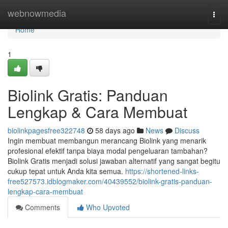
Home
webnowmedia
Togg
navi
Home
1
Biolink Gratis: Panduan
Lengkap & Cara Membuat
biolinkpagesfree322748
58 days ago
News
Discuss
Ingin membuat membangun merancang Biolink yang menarik
profesional efektif tanpa biaya modal pengeluaran tambahan?
Biolink Gratis menjadi solusi jawaban alternatif yang sangat begitu
cukup tepat untuk Anda kita semua.
https://shortened-links-
free527573.idblogmaker.com/40439552/biolink-gratis-panduan-
lengkap-cara-membuat
Comments
Who Upvoted