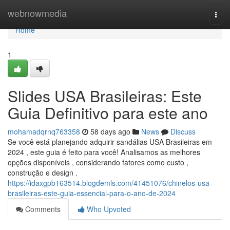
Home
webnowmedia
Togg
navi
Home
1
Slides USA Brasileiras: Este
Guia Definitivo para este ano
mohamadqrnq763358
58 days ago
News
Discuss
Se você está planejando adquirir sandálias USA Brasileiras em
2024 , este guia é feito para você! Analisamos as melhores
opções disponíveis , considerando fatores como custo ,
construção e design .
https://idaxgpb163514.blogdemls.com/41451076/chinelos-usa-
brasileiras-este-guia-essencial-para-o-ano-de-2024
Comments
Who Upvoted