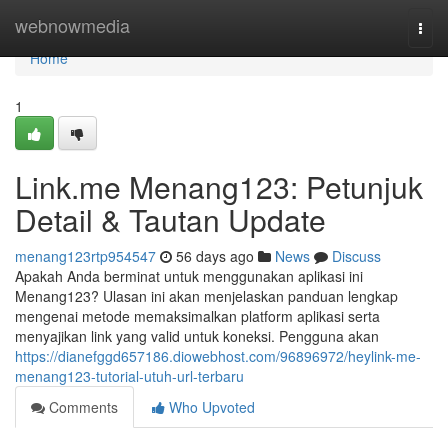
Home
webnowmedia
Togg
navi
Home
1
Link.me Menang123: Petunjuk
Detail & Tautan Update
menang123rtp954547
56 days ago
News
Discuss
Apakah Anda berminat untuk menggunakan aplikasi ini
Menang123? Ulasan ini akan menjelaskan panduan lengkap
mengenai metode memaksimalkan platform aplikasi serta
menyajikan link yang valid untuk koneksi. Pengguna akan
https://dianefggd657186.diowebhost.com/96896972/heylink-me-
menang123-tutorial-utuh-url-terbaru
Comments
Who Upvoted