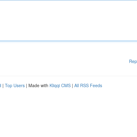
Rep
d
|
Top Users
| Made with
Kliqqi CMS
|
All RSS Feeds