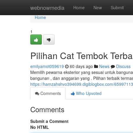
Home
webnowmedia
Home
New
Submit
Home
1
Pilihan Cat Tembok Terba
emilyamot059619
60 days ago
News
Discuss
Memilih pewarna eksterior yang sesuai untuk bangunan
bangunan , dan anggaran yang . Pilihan terbaik termas
https://hamzahshvo394699.digiblogbox.com/65997113/p
Comments
Who Upvoted
Comments
Submit a Comment
No HTML