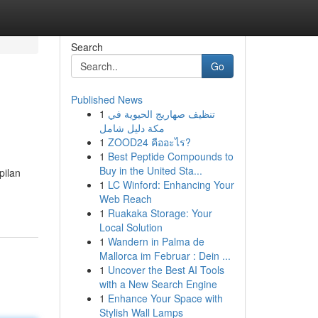
Search
Go
Published News
1
تنظيف صهاريج الحيوية في
مكة دليل شامل
1
ZOOD24 คืออะไร?
1
Best Peptide Compounds to
Buy in the United Sta...
pilan
1
LC Winford: Enhancing Your
Web Reach
1
Ruakaka Storage: Your
Local Solution
1
Wandern in Palma de
Mallorca im Februar : Dein ...
1
Uncover the Best AI Tools
with a New Search Engine
1
Enhance Your Space with
Stylish Wall Lamps