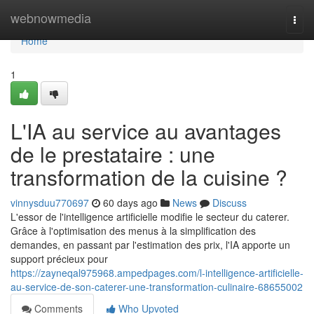
Home
webnowmedia
Togg
navi
Home
1
L'IA au service au avantages
de le prestataire : une
transformation de la cuisine ?
vinnysduu770697
60 days ago
News
Discuss
L'essor de l'intelligence artificielle modifie le secteur du caterer.
Grâce à l'optimisation des menus à la simplification des
demandes, en passant par l'estimation des prix, l'IA apporte un
support précieux pour
https://zayneqal975968.ampedpages.com/l-intelligence-artificielle-
au-service-de-son-caterer-une-transformation-culinaire-68655002
Comments
Who Upvoted