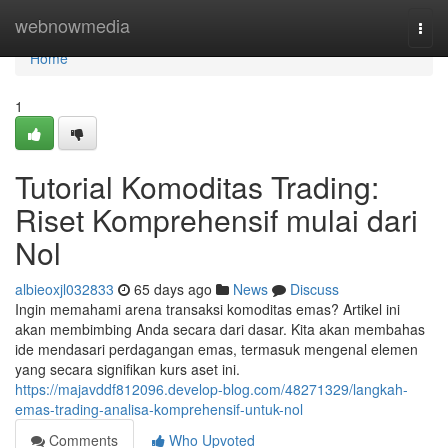
Home
webnowmedia
Togg
navi
Home
1
Tutorial Komoditas Trading:
Riset Komprehensif mulai dari
Nol
albieoxjl032833
65 days ago
News
Discuss
Ingin memahami arena transaksi komoditas emas? Artikel ini
akan membimbing Anda secara dari dasar. Kita akan membahas
ide mendasari perdagangan emas, termasuk mengenal elemen
yang secara signifikan kurs aset ini.
https://majavddf812096.develop-blog.com/48271329/langkah-
emas-trading-analisa-komprehensif-untuk-nol
Comments
Who Upvoted