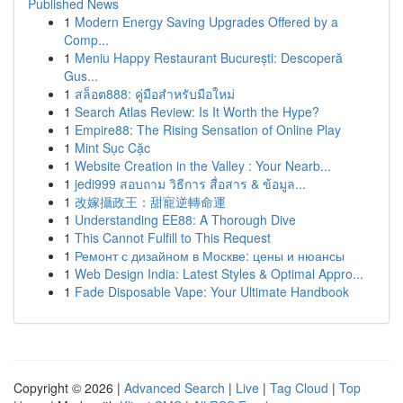
Published News
1
Modern Energy Saving Upgrades Offered by a
Comp...
1
Meniu Happy Restaurant București: Descoperă
Gus...
1
สล็อต888: คู่มือสำหรับมือใหม่
1
Search Atlas Review: Is It Worth the Hype?
1
Empire88: The Rising Sensation of Online Play
1
Mint Sục Cặc
1
Website Creation in the Valley : Your Nearb...
1
jedi999 สอบถาม วิธีการ สื่อสาร & ข้อมูล...
1
改嫁攝政王：甜寵逆轉命運
1
Understanding EE88: A Thorough Dive
1
This Cannot Fulfill to This Request
1
Ремонт с дизайном в Москве: цены и нюансы
1
Web Design India: Latest Styles & Optimal Appro...
1
Fade Disposable Vape: Your Ultimate Handbook
Copyright © 2026 |
Advanced Search
|
Live
|
Tag Cloud
|
Top