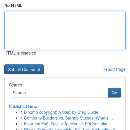
No HTML
HTML is disabled
Report Page
Search
Go
Published News
1
Binomo copyright: A Step-by-Step Guide
1
Company Builders vs. Startup Studios: What's ...
1
Kızartma Yağı Seçimi: İpuçları ve Püf Noktaları
1
Waeco/Dometic Thermistor Kit: Troubleshooting &...