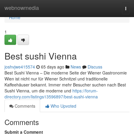
Home
webnowmedia
Togg
navi
Home
1
Best sushi Vienna
joshvjwe415574
65 days ago
News
Discuss
Best Sushi Vienna – Die moderne Seite der Wiener Gastronomie
Wien ist nicht nur für Wiener Schnitzel und traditionelle
Kaffeehäuser bekannt. Immer mehr Besucher suchen nach Best
Sushi Vienna, um die moderne und
https://forum-
directory.com/listings13596897/best-sushi-vienna
Comments
Who Upvoted
Comments
Submit a Comment