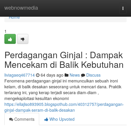
Home
webnowmedia
Togg
navi
Home
1
Perdagangan Ginjal : Dampak
Mencekam di Balik Kebutuhan
liviagaeq467714
64 days ago
News
Discuss
Fenomena perdagangan ginjal ini memunculkan sebuah ironi
kelam, di balik desakan seseorang untuk mencari dana. Praktik
terlarang ini, yang kerap terjadi secara diam-diam ,
mengeksploitasi kesulitan ekonomi
https://ellajlso893905.blogspothub.com/40312757/perdagangan-
ginjal-dampak-seram-di-balik-desakan
Comments
Who Upvoted