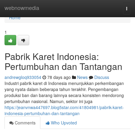
Home
webnowmedia
Togg
navi
Home
1
Pabrik Karet Indonesia:
Pertumbuhan dan Tantangan
andrewgloq933054
78 days ago
News
Discuss
Industri pabrik karet di Indonesia menunjukkan perkembangan
yang nyata dalam beberapa tahun terakhir. Pengembangan
produksi ban dan barang lainnya secara konsisten mendorong
pertumbuhan nasional. Namun, sektor ini juga
https://jeanvnwa447697.blog5star.com/41804981/pabrik-karet-
indonesia-pertumbuhan-dan-tantangan
Comments
Who Upvoted