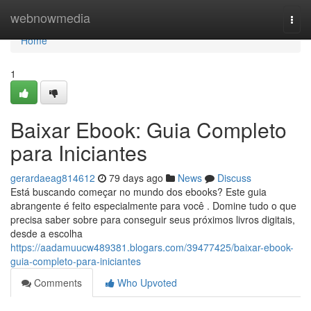
Home
webnowmedia
Togg
navi
Home
1
Baixar Ebook: Guia Completo
para Iniciantes
gerardaeag814612
79 days ago
News
Discuss
Está buscando começar no mundo dos ebooks? Este guia
abrangente é feito especialmente para você . Domine tudo o que
precisa saber sobre para conseguir seus próximos livros digitais,
desde a escolha
https://aadamuucw489381.blogars.com/39477425/baixar-ebook-
guia-completo-para-iniciantes
Comments
Who Upvoted