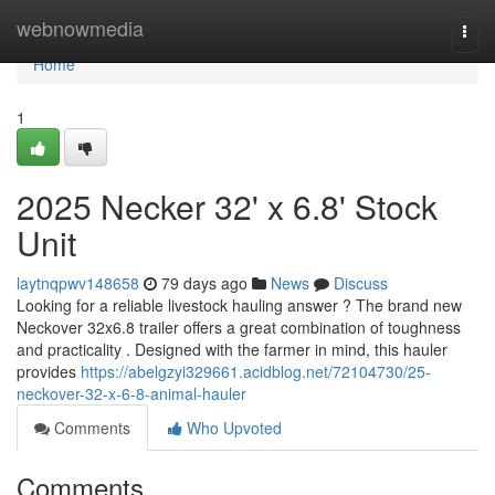
Home
webnowmedia
Togg
navi
Home
1
2025 Necker 32' x 6.8' Stock
Unit
laytnqpwv148658
79 days ago
News
Discuss
Looking for a reliable livestock hauling answer ? The brand new
Neckover 32x6.8 trailer offers a great combination of toughness
and practicality . Designed with the farmer in mind, this hauler
provides
https://abelgzyi329661.acidblog.net/72104730/25-
neckover-32-x-6-8-animal-hauler
Comments
Who Upvoted
Comments