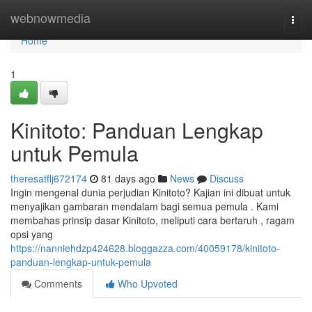
Home
webnowmedia
Togg
navi
Home
1
Kinitoto: Panduan Lengkap
untuk Pemula
theresatflj672174
81 days ago
News
Discuss
Ingin mengenal dunia perjudian Kinitoto? Kajian ini dibuat untuk
menyajikan gambaran mendalam bagi semua pemula . Kami
membahas prinsip dasar Kinitoto, meliputi cara bertaruh , ragam
opsi yang
https://nanniehdzp424628.bloggazza.com/40059178/kinitoto-
panduan-lengkap-untuk-pemula
Comments
Who Upvoted