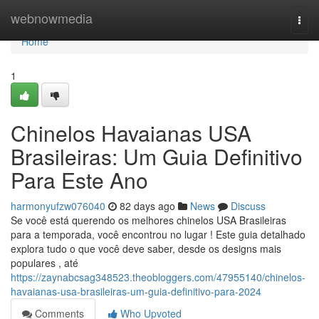
Home
webnowmedia
Togg
navi
Home
1
Chinelos Havaianas USA
Brasileiras: Um Guia Definitivo
Para Este Ano
harmonyufzw076040
82 days ago
News
Discuss
Se você está querendo os melhores chinelos USA Brasileiras
para a temporada, você encontrou no lugar ! Este guia detalhado
explora tudo o que você deve saber, desde os designs mais
populares , até
https://zaynabcsag348523.theobloggers.com/47955140/chinelos-
havaianas-usa-brasileiras-um-guia-definitivo-para-2024
Comments
Who Upvoted