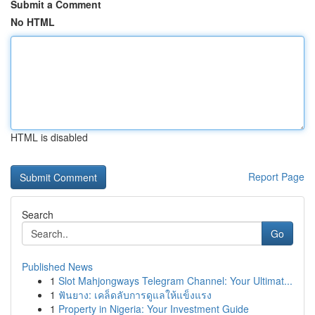
Submit a Comment
No HTML
HTML is disabled
Report Page
Search
Go
Published News
1
Slot Mahjongways Telegram Channel: Your Ultimat...
1
ฟันยาง: เคล็ดลับการดูแลให้แข็งแรง
1
Property in Nigeria: Your Investment Guide