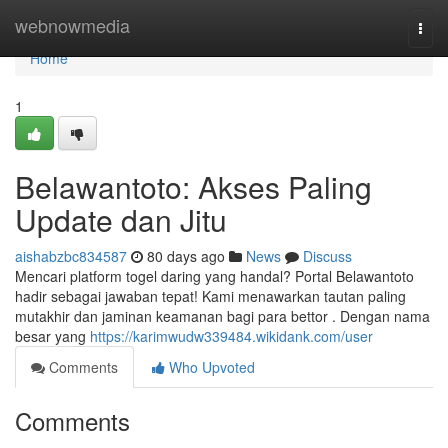
Home
webnowmedia
Togg
navi
Home
1
Belawantoto: Akses Paling
Update dan Jitu
aishabzbc834587
80 days ago
News
Discuss
Mencari platform togel daring yang handal? Portal Belawantoto
hadir sebagai jawaban tepat! Kami menawarkan tautan paling
mutakhir dan jaminan keamanan bagi para bettor . Dengan nama
besar yang
https://karimwudw339484.wikidank.com/user
Comments
Who Upvoted
Comments