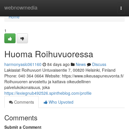
Home
webnowmedia
Togg
navi
Home
1
Huoma Roihuvuoressa
harmonyaslc061160
84 days ago
News
Discuss
Lakiasiat Roihuvuori Untuvaisentie 7, 00820 Helsinki, Finland
Phone: 040 364 0664 Website: https://www.oikeusapuneuvonta.fi/
Roihuvuoren arvostettu ja kattava oikeudellinen
palvelukokonaisuus, joka
https://lexiegnub492526.spintheblog.com/profile
Comments
Who Upvoted
Comments
Submit a Comment