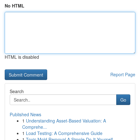
No HTML
HTML is disabled
Report Page
Search
Go
Published News
1
Understanding Asset-Based Valuation: A
Comprehe...
1
Load Testing: A Comprehensive Guide
1
Toxic Mold Removal A Simple Do-It-Yourself ...