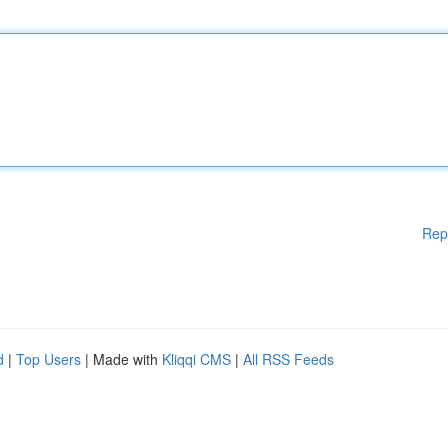
Rep
d
|
Top Users
| Made with
Kliqqi CMS
|
All RSS Feeds