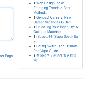
1
Web Design India:
Emerging Trends & Best
Methods
1
Genpact Careers: New
Career Vacancies in Ban...
1
Unlocking Your Ingenuity: A
Guide to Materials
1
{Bossku66: Siapa Sosok Itu
?
1
Boutiq Switch: The Ultimate
Pod Vape Guide
1
美国代孕：您的生育旅程指
ort Page
南