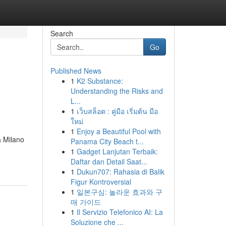
Search
Go
Published News
1
K2 Substance:
Understanding the Risks and
L...
1
เว็บสล็อต : คู่มือ เริ่มต้น มือ
ใหม่
1
Enjoy a Beautiful Pool with
a Milano
Panama City Beach t...
1
Gadget Lanjutan Terbaik:
Daftar dan Detail Saat...
1
Dukun707: Rahasia di Balik
Figur Kontroversial
1
일본구심: 놀라운 효과와 구
매 가이드
1
Il Servizio Telefonico AI: La
Soluzione che ...