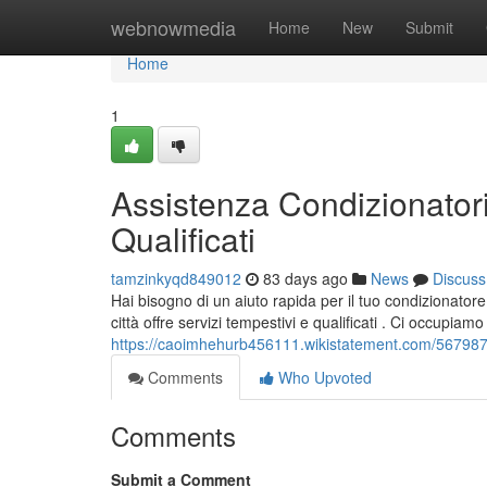
Home
webnowmedia
Home
New
Submit
Home
1
Assistenza Condizionatori
Qualificati
tamzinkyqd849012
83 days ago
News
Discuss
Hai bisogno di un aiuto rapida per il tuo condizionator
città offre servizi tempestivi e qualificati . Ci occupiamo
https://caoimhehurb456111.wikistatement.com/5679877/
Comments
Who Upvoted
Comments
Submit a Comment