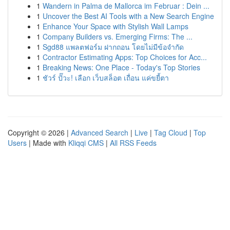
1
Wandern in Palma de Mallorca im Februar : Dein ...
1
Uncover the Best AI Tools with a New Search Engine
1
Enhance Your Space with Stylish Wall Lamps
1
Company Builders vs. Emerging Firms: The ...
1
Sgd88 แพลตฟอร์ม ฝากถอน โดยไม่มีข้อจำกัด
1
Contractor Estimating Apps: Top Choices for Acc...
1
Breaking News: One Place - Today's Top Stories
1
ชัวร์ ปั๊วะ! เลือก เว็บสล็อต เถื่อน แค่ขยี้ตา
Copyright © 2026 |
Advanced Search
|
Live
|
Tag Cloud
|
Top
Users
| Made with
Kliqqi CMS
|
All RSS Feeds