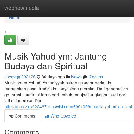
Home
webnowmedia
Home
1
Musik Yahudiym: Jantung
Budaya dan Spiritual
zoyavqgi293128
80 days ago
News
Discuss
Musik kaum Yahudi Yahudiyyah bukan sekadar nada ; ia
merupakan pusat tradisi dan keyakinan mereka. Dari generasi ke
generasi, musik ini terus bertumbuh menjadi ungkapan kuat dari
jati diri mereka. Dari
https://saulzjcy022467.bmswiki.com/6091099/musik_yahudiym_jant
Comments
Who Upvoted
Comments