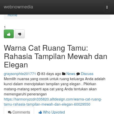
Home
webnowmedia
Togg
navi
Home
1
Warna Cat Ruang Tamu:
Rahasia Tampilan Mewah dan
Elegan
graysonphte201771
83 days ago
News
Discuss
Memilih nuansa yang cocok untuk ruang keluarga Anda adalah
kunci dalam menciptakan tampilan yang elegan . Pikirkan
matang-matang seperti apa cat yang Anda tentukan akan
memengaruhi penerangan
https://harmonyzcdn335820.alltdesign.com/warna-cat-ruang-
tamu-rahasia-tampilan-mewah-dan-elegan-60029550
Comments
Who Upvoted