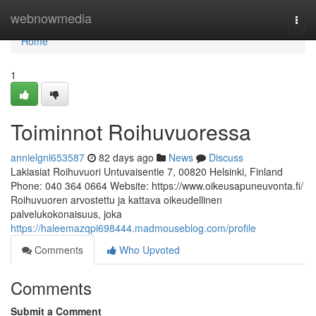
Home
webnowmedia
Togg
navi
Home
1
Toiminnot Roihuvuoressa
annielgnl653587
82 days ago
News
Discuss
Lakiasiat Roihuvuori Untuvaisentie 7, 00820 Helsinki, Finland
Phone: 040 364 0664 Website: https://www.oikeusapuneuvonta.fi/
Roihuvuoren arvostettu ja kattava oikeudellinen
palvelukokonaisuus, joka
https://haleemazqpi698444.madmouseblog.com/profile
Comments
Who Upvoted
Comments
Submit a Comment