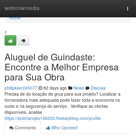
Home
webnowmedia
Togg
navi
Home
1
Aluguel de Guindaste:
Encontre a Melhor Empresa
para Sua Obra
philipkser245077
82 days ago
News
Discuss
Precisa de do locação de grua para sua projeto? Localizar a
fornecedora mais adequada pode fazer toda a economia no
custo e na segurança do serviço . Verifique as ofertas
disponíveis, analise
https://siobhanqlsv156255.thekatyblog.com/profile
Comments
Who Upvoted