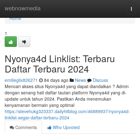
Home
webnowmedia
Togg
navi
Home
1
Nyonya4d Linklist: Terbaru
Daftar Terbaru 2024
emilieglix826271
84 days ago
News
Discuss
Mencari akses situs Nyonya4d yang dapat diandalkan ? Admin
dengan senang hati daftar tautan platform Nyonya4d yang di-
update untuk tahun 2024. Pastikan Anda menemukan
kenyamanan bermain yang optimal
https://stevehukg323337.dailyhitblog.com/46889937/nyonya4d-
linklist-segar-daftar-terbaru-2024
Comments
Who Upvoted