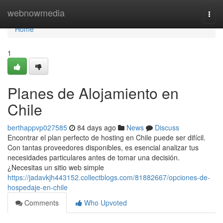
Home
webnowmedia
Togg
navi
Home
1
Planes de Alojamiento en
Chile
berthappvp027585
84 days ago
News
Discuss
Encontrar el plan perfecto de hosting en Chile puede ser difícil.
Con tantas proveedores disponibles, es esencial analizar tus
necesidades particulares antes de tomar una decisión.
¿Necesitas un sitio web simple
https://jadavkjh443152.collectblogs.com/81882667/opciones-de-
hospedaje-en-chile
Comments
Who Upvoted