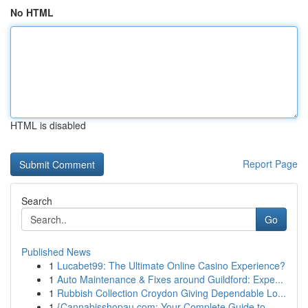
No HTML
HTML is disabled
Report Page
Search
Go
Published News
1
Lucabet99: The Ultimate Online Casino Experience?
1
Auto Maintenance & Fixes around Guildford: Expe...
1
Rubbish Collection Croydon Giving Dependable Lo...
1
{Cannabisshopau.com: Your Complete Guide to ...