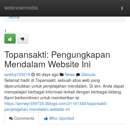
Home
webnowmedia
Togg
navi
Home
1
Topansakti: Pengungkapan
Mendalam Website Ini
iankfuj153219
90 days ago
News
Discuss
Selamat hadir di Topansakti, sebuah situs web yang
diperuntukkan untuk penjelajahan mendalam. Di sini, Anda dapat
mempelajari berbagai informasi terkait dengan berbagai bidang.
Kami berkomitmen untuk memberikan isi
https://ianrwyr359725.ttblogs.com/21161340/topansakti-
penjelajahan-mendalam-website-ini
Comments
Who Upvoted