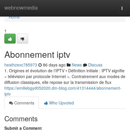
Home
webnowmedia
Togg
navi
Home
1
Abonnement iptv
heathzevc785973
86 days ago
News
Discuss
1. Origines et évolution de l’IPTV • Définition initiale : IPTV signifie
« télévision par protocole Internet ». Contrairement aux modes de
diffusion classiques, elle repose sur la transmission de flux
https://emiliebgyd052020.dm-blog.com/41314444/abonnement-
iptv
Comments
Who Upvoted
Comments
Submit a Comment