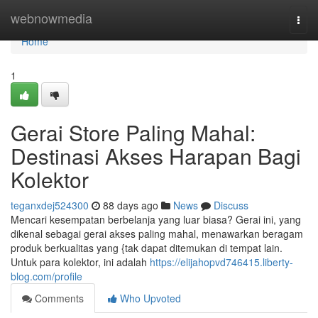
Home
webnowmedia
Togg
navi
Home
1
Gerai Store Paling Mahal:
Destinasi Akses Harapan Bagi
Kolektor
teganxdej524300
88 days ago
News
Discuss
Mencari kesempatan berbelanja yang luar biasa? Gerai ini, yang
dikenal sebagai gerai akses paling mahal, menawarkan beragam
produk berkualitas yang {tak dapat ditemukan di tempat lain.
Untuk para kolektor, ini adalah
https://elijahopvd746415.liberty-
blog.com/profile
Comments
Who Upvoted