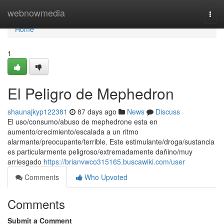
Home
webnowmedia
Togg
navi
Home
1
El Peligro de Mephedron
shaunajkyp122381
87 days ago
News
Discuss
El uso/consumo/abuso de mephedrone esta en
aumento/crecimiento/escalada a un ritmo
alarmante/preocupante/terrible. Este estimulante/droga/sustancia
es particularmente peligroso/extremadamente dañino/muy
arriesgado
https://brianvwco315165.buscawiki.com/user
Comments
Who Upvoted
Comments
Submit a Comment