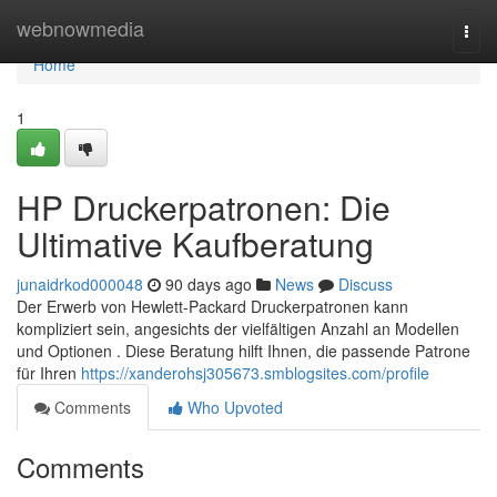
Home
webnowmedia
Togg
navi
Home
1
HP Druckerpatronen: Die
Ultimative Kaufberatung
junaidrkod000048
90 days ago
News
Discuss
Der Erwerb von Hewlett-Packard Druckerpatronen kann
kompliziert sein, angesichts der vielfältigen Anzahl an Modellen
und Optionen . Diese Beratung hilft Ihnen, die passende Patrone
für Ihren
https://xanderohsj305673.smblogsites.com/profile
Comments
Who Upvoted
Comments